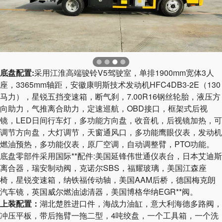
底盘配置:
采用江淮高端骏铃V5驾驶室，单排1900mm宽体3人
座，3365mm轴距，安徽康明斯技术发动机HFC4DB3-2E（130
马力），星锐五挡变速箱，断气刹，7.00R16钢丝轮胎，液压方
向助力，气推离合助力，定速巡航，OBD接口，框架式后视
镜，LED日间行车灯，多功能方向盘，收音机，后视镜加热，可
调节方向盘，大灯调节，天窗通风口，多功能鹰眼仪表，发动机
燃油预热，多功能仪表，原厂空调，自动调整臂，PTO功能。
底盘零部件采用国际**配件:美国延锋伟世通仪表台，日本艾迪斯
离合器，瑞安制动阀，克诺尔SBS，福耀玻璃，美国江森座
椅，星锐变速箱，纳铁福传动轴，美国AAM后桥，德国梅克朗
汽车镜，英国威尔燃油滤清器，美国博格华纳EGR**阀。
上装配置：
湖北楚胜进口件，海战力油缸，意大利海德多路阀，
冲压平板，带后拖臂一拖二型，4吨绞盘，一个工具箱，一个洗