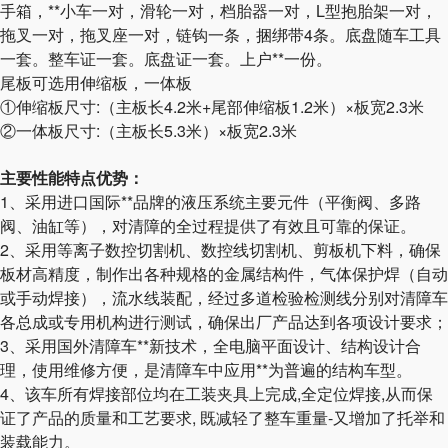
手箱，**小车一对，滑轮一对，档胎器一对，L型抱胎架一对，
拖叉一对，拖叉座一对，链钩一条，捆绑带4条。底盘随车工具
一套。整车证一套。底盘证一套。上户**一份。
尾板可选用伸缩板，一体板
①伸缩板尺寸:（主板长4.2米+尾部伸缩板1.2米）×板宽2.3米
②一体板尺寸:（主板长5.3米）×板宽2.3米
主要性能特点优势：
1、采用进口国际**品牌的液压系统主要元件（平衡阀、多路
阀、油缸等），对清障的全过程提供了有效且可靠的保证。
2、采用等离子数控切割机、数控线切割机、剪板机下料，确保
板材高精度，制作出各种规格的金属结构件，气体保护焊（自动
或手动焊接），流水线装配，经过多道检验检测线分别对清障车
各总成或专用机构进行测试，确保出厂产品达到各项设计要求；
3、采用国外清障车**新技术，全电脑平面设计、结构设计合
理，使用维修方便，是清障车中应用**为普遍的结构车型。
4、该车所有焊接部位均在工装夹具上完成,全定位焊接,从而保
证了产品的质量和工艺要求, 既减轻了整车重量-又增加了托举和
装载能力。