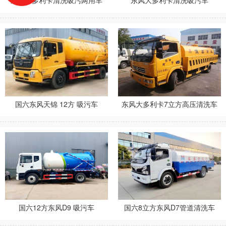
东风小多利卡清洗吸污两用车
东风大多利卡清洗吸污车
国六东风天锦 12方 吸污车
东风大多利卡7立方高压清洗车
国六12方东风D9 吸污车
国六8立方东风D7管道清洗车