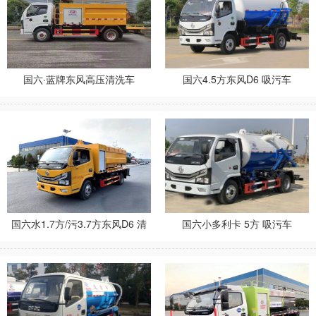
国六·蓝牌东风高压清洗车
国六4.5方东风D6 吸污车
国六水1.7方/污3.7方东风D6 清
国六小多利卡 5方 吸污车
洗吸污车