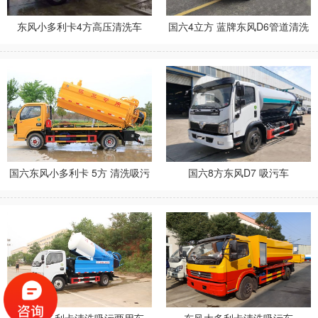
东风小多利卡4方高压清洗车
国六4立方 蓝牌东风D6管道清洗
车
国六东风小多利卡 5方 清洗吸污
国六8方东风D7 吸污车
车