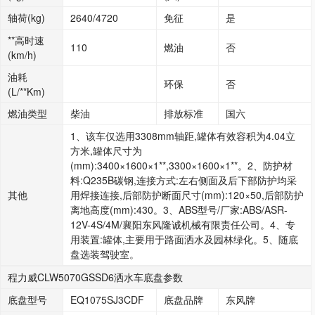
轴荷(kg)
2640/4720
免征
是
**高时速
110
燃油
否
(km/h)
油耗
环保
否
(L/**Km)
燃油类型
柴油
排放标准
国六
1、该车仅选用3308mm轴距,罐体有效容积为4.04立
方米,罐体尺寸为
(mm):3400×1600×1**,3300×1600×1**。2、防护材
料:Q235B碳钢,连接方式:左右侧面及后下部防护均采
其他
用焊接连接,后部防护断面尺寸(mm):120×50,后部防护
离地高度(mm):430。3、ABS型号/厂家:ABS/ASR-
12V-4S/4M/襄阳东风隆诚机械有限责任公司。4、专
用装置:罐体,主要用于路面洒水及园林绿化。5、随底
盘选装驾驶室。
程力威CLW5070GSSD6洒水车底盘参数
底盘型号
EQ1075SJ3CDF
底盘品牌
东风牌