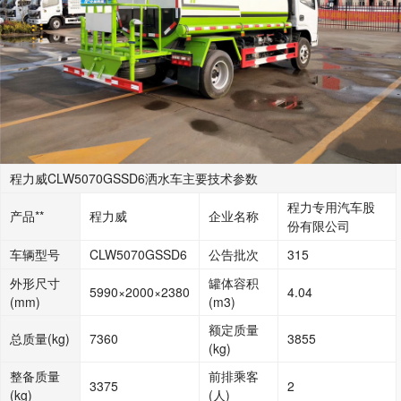
程力威CLW5070GSSD6洒水车主要技术参数
程力专用汽车股
产品**
程力威
企业名称
份有限公司
车辆型号
CLW5070GSSD6
公告批次
315
外形尺寸
罐体容积
5990×2000×2380
4.04
(mm)
(m3)
额定质量
总质量(kg)
7360
3855
(kg)
整备质量
前排乘客
3375
2
(kg)
(人)