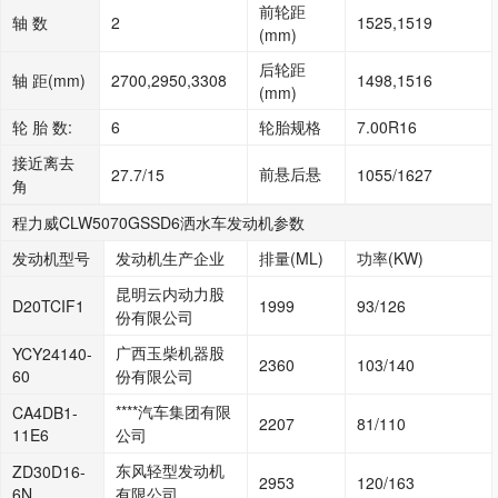
前轮距
轴 数
2
1525,1519
(mm)
后轮距
轴 距(mm)
2700,2950,3308
1498,1516
(mm)
轮 胎 数:
6
轮胎规格
7.00R16
接近离去
前悬后悬
27.7/15
1055/1627
角
程力威CLW5070GSSD6洒水车发动机参数
发动机型号
发动机生产企业
排量(ML)
功率(KW)
昆明云内动力股
D20TCIF1
1999
93/126
份有限公司
广西玉柴机器股
YCY24140-
2360
103/140
60
份有限公司
****汽车集团有限
CA4DB1-
2207
81/110
11E6
公司
东风轻型发动机
ZD30D16-
2953
120/163
6N
有限公司