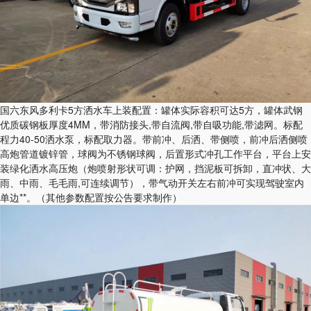
国六东风多利卡5方洒水车上装配置：罐体实际容积可达5方，罐体武钢
优质碳钢板厚度4MM，带消防接头,带自流阀,带自吸功能,带滤网。标配
程力40-50洒水泵，标配取力器。带前冲、后洒、带侧喷，前冲后洒侧喷
高炮管道镀锌管，球阀为不锈钢球阀，后置形式冲孔工作平台，平台上安
装绿化洒水高压炮（炮喷射形状可调：护网，挡泥板可拆卸，直冲状、大
雨、中雨、毛毛雨,可连续调节），带气动开关左右前冲可实现驾驶室内
单边**。（其他参数配置按公告要求制作）