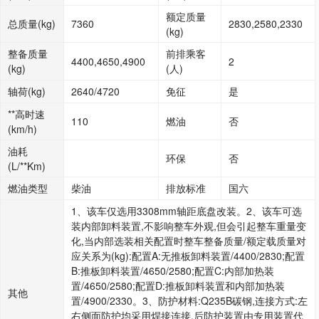
额定质量
总质量(kg)
7360
2830,2580,2330
(kg)
整备质量
前排乘客
4400,4650,4900
2
(kg)
(人)
轴荷(kg)
2640/4720
免征
是
**高时速
110
燃油
否
(km/h)
油耗
环保
否
(L/**Km)
燃油类型
柴油
排放标准
国六
1、该车仅选用3308mm轴距底盘改装。2、该车可选
装内部卸料装置,不影响整车外观,但会引起整车重量变
化,当内部选装相关配置时整车整备质量/额定载质量对
应关系为(kg):配置A:无推板卸料装置/4400/2830;配置
B:推板卸料装置/4650/2580;配置C:内部加热装
置/4650/2580;配置D:推板卸料装置和内部加热装
其他
置/4900/2330。3、防护材料:Q235B碳钢,连接方式:左
右侧面防护均采用焊接连接,后防护装置由专用装置代