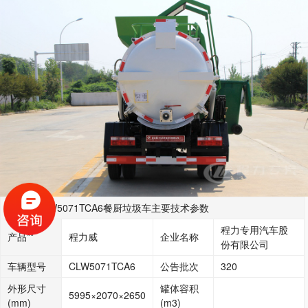
程力威CLW5071TCA6餐厨垃圾车主要技术参数
程力专用汽车股
产品**
程力威
企业名称
份有限公司
车辆型号
CLW5071TCA6
公告批次
320
外形尺寸
罐体容积
5995×2070×2650
(mm)
(m3)