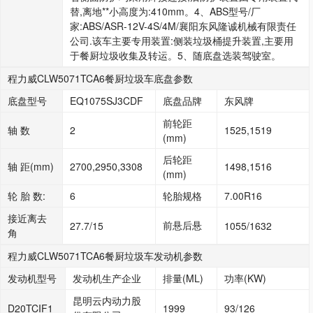
替,离地**小高度为:410mm。4、ABS型号/厂
家:ABS/ASR-12V-4S/4M/襄阳东风隆诚机械有限责任
公司.该车主要专用装置:侧装垃圾桶提升装置,主要用
于餐厨垃圾收集及转运。5、随底盘选装驾驶室。
程力威CLW5071TCA6餐厨垃圾车底盘参数
底盘型号
EQ1075SJ3CDF
底盘品牌
东风牌
前轮距
轴 数
2
1525,1519
(mm)
后轮距
轴 距(mm)
2700,2950,3308
1498,1516
(mm)
轮 胎 数:
6
轮胎规格
7.00R16
接近离去
前悬后悬
27.7/15
1055/1632
角
程力威CLW5071TCA6餐厨垃圾车发动机参数
发动机型号
发动机生产企业
排量(ML)
功率(KW)
昆明云内动力股
D20TCIF1
1999
93/126