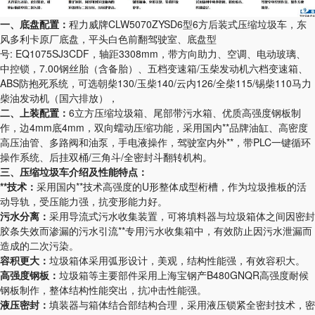
一、底盘配置：
程力威牌
CLW5070ZYS
D6
型
6
方后装式压缩垃圾车，东
风多利卡原厂底盘，平头白色前翻驾驶室、底盘型
号
:
EQ1075SJ3CDF
，轴距
3308mm
，带方向助力、空调、电动玻璃、
中控锁，
7.00
钢丝胎（含备胎）、五档变速箱
/
玉柴发动机六档变速箱、
ABS
防抱死系统，可选朝柴
130/
玉柴
140/
云内
126/
全柴
115/
锡柴
110
马力
柴油发动机（国六排放），
二、上装配置：
6
立方压缩垃圾箱、尾部带污水箱、优质高强度钢板制
作，边
4mm
底
4mm
，双向蠕动压缩功能，采用国内**品牌油缸、高密度
高压油管、多路阀和油泵，手电液操作，驾驶室内外**，带
PLC
一键循环
操作系统、后挂双桶
/
三角斗
/
全密封斗翻转机构。
三、压缩垃圾车介绍及性能特点：
**技术：
采用国内**技术高强度的
U
形整体成型桁槽，作为垃圾推板的活
动导轨，受压能力强，抗变形能力好。
污水分离：
采用导流式污水收集装置，可将填料器与垃圾箱体之间因密封
胶条失效而渗漏的污水引流**专用污水收集箱中，有效防止因污水泄漏而
造成的二次污染。
容积更大：
垃圾箱体采用弧形设计，美观，结构性能强，有效容积大。
高强度钢板：
垃圾箱等主要部件采用上海宝钢产
B480GNQR
高强度耐候
钢板制作，整体结构性能突出，抗冲击性能强。
液压密封：
填装器与箱体结合部结构合理，采用液压锁紧全密封技术，密