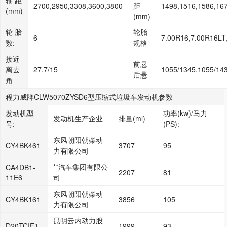
轴 距
2700,2950,3308,3600,3800
距
1498,1516,1586,16
(mm)
(mm)
轮 胎
轮胎
6
7.00R16,7.00R16LT
数:
规格
接近
前悬
离去
27.7/15
1055/1345,1055/14
后悬
角
程力威牌CLW5070ZYSD6型压缩式垃圾车发动机参数
发动机型
功率(kw)/马力
发动机生产企业
排量(ml)
号:
(PS):
东风朝阳朝柴动
CY4BK461
3707
95
力有限公司
**汽车集团有限公
CA4DB1-
2207
81
11E6
司
东风朝阳朝柴动
CY4BK161
3856
105
力有限公司
昆明云内动力股
D20TCIF1
1999
93