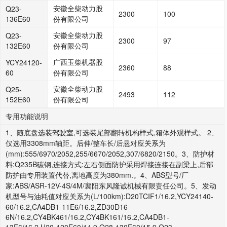
安徽全柴动力股
Q23-
2300
100
136E60
份有限公司
安徽全柴动力股
Q23-
2300
97
132E60
份有限公司
广西玉柴机器股
YCY24120-
2360
88
60
份有限公司
安徽全柴动力股
Q25-
2493
112
152E60
份有限公司
专用功能说明
1、随底盘选装驾驶室,可选装尾部翻转机构样式,箱体外观样式。 2、
仅选用3308mm轴距。后伸/整车长/后悬对应关系为
(mm):555/6970/2052,255/6670/2052,307/6820/2150。3、防护材
料:Q235B碳钢,连接方式:左右侧面防护采用焊接连接在副梁上,后部
防护由专用装置代替,离地高度为380mm.。4、ABS型号/厂
家:ABS/ASR-12V-4S/4M/襄阳东风隆诚机械有限责任公司。5、发动
机型号与油耗值对应关系为(L/100km):D20TCIF1/16.2,YCY24140-
60/16.2,CA4DB1-11E6/16.2,ZD30D16-
6N/16.2,CY4BK461/16.2,CY4BK161/16.2,CA4DB1-