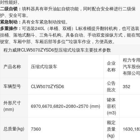
封性能好。
二级自锁：
填料器具有举升油缸自锁功能，同时配合安全棒进行二级保
护、安全可靠。
紧急制动：
具有全车紧急制动按钮。
多重操作：
可选装
240L
（单桶、双桶）
L
标准桶提升翻转机构，也可选装
挂桶、落地式翻斗、三角斗机构。具备自动、手动双套操纵方式，能在驾
驶室、车厢中部、车厢后部等多位**垃圾车作业，方便高效。
程力威牌CLW5070ZYSD6型压缩式垃圾车主要技术参数
程力专
企业
产品名称
压缩式垃圾车
汽车股
名称
有限公
公告
车辆型号
CLW5070ZYSD6
352
批次
罐体
外形尺寸
6970,6670,6820×2080×2570 (mm)
容积
(mm)
(m3)
额定
总质量(kg)
7360
质量
1630,18
(kg)