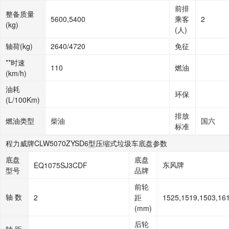
前排
整备质量
5600,5400
乘客
2
(kg)
(人)
轴荷(kg)
2640/4720
免征
**时速
110
燃油
(km/h)
油耗
环保
(L/100Km)
排放
燃油类型
柴油
国六
标准
程力威牌CLW5070ZYSD6型压缩式垃圾车底盘参数
底盘
底盘
东风牌
EQ1075SJ3CDF
型号
品牌
前轮
轴 数
2
距
1525,1519,1503,16
(mm)
后轮