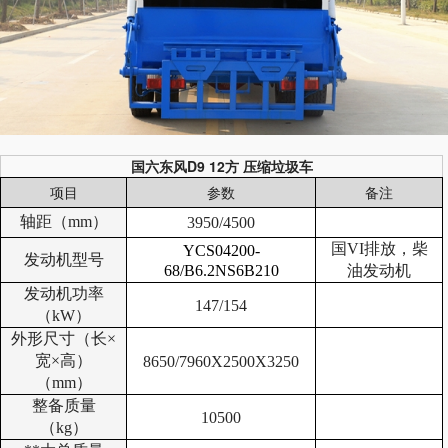
国六东风D9 12方 压缩垃圾车
项目
参数
备注
轴距（mm）
3950/4500
国VI排放，柴
YCS04200-
发动机型号
68/B6.2NS6B210
油发动机
发动机功率
147/154
（kW）
外形尺寸（长×
宽×高）
8650/7960X2500X3250
（mm）
整备质量
10500
（kg）