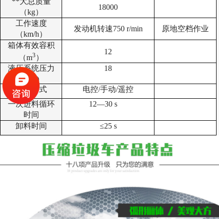
**大总质量
18000
（kg）
工作速度
发动机转速750 r/min
原地空档作业
（km/h）
箱体有效容积
12
3
（m
）
液压系统压力
18
(MP)
操作方式
电控/手动/遥控
一次进料循环
12
—30 s
时间
卸料时间
≤25 s